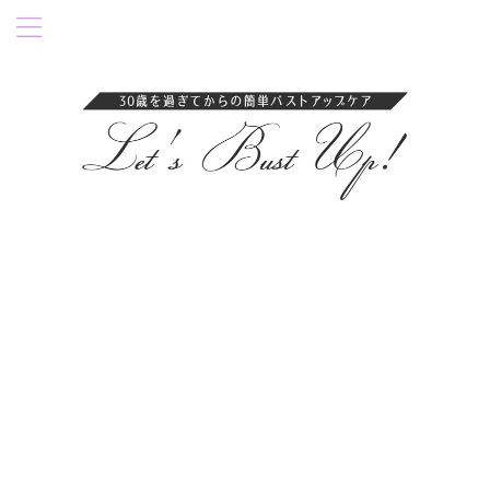
卒乳後35歳過ぎにバストアップ成功！育乳ブラ・ナイトブラを紹介。