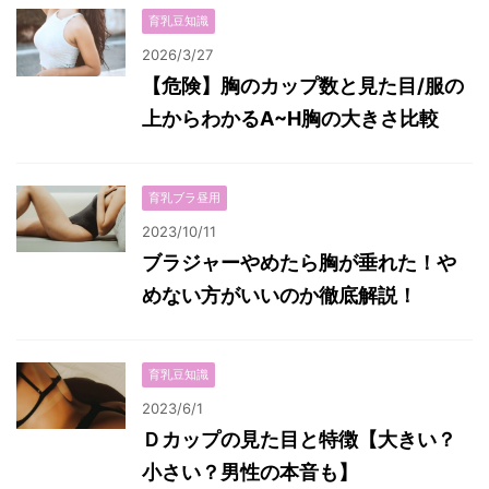
育乳豆知識
2026/3/27
【危険】胸のカップ数と見た目/服の
上からわかるA~H胸の大きさ比較
育乳ブラ昼用
2023/10/11
ブラジャーやめたら胸が垂れた！や
めない方がいいのか徹底解説！
育乳豆知識
2023/6/1
Ｄカップの見た目と特徴【大きい？
小さい？男性の本音も】