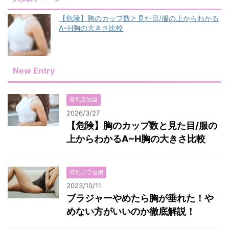
【危険】胸のカップ数と見た目/服の上からわかる
A~H胸の大きさ比較
New Entry
育乳豆知識
2026/3/27
【危険】胸のカップ数と見た目/服の
上からわかるA~H胸の大きさ比較
育乳ブラ昼用
2023/10/11
ブラジャーやめたら胸が垂れた！や
めない方がいいのか徹底解説！