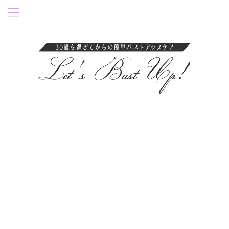
卒乳後35歳過ぎにバストアップ成功！育乳ブラ・ナイトブラを紹介。