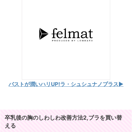
バストが潤いハリUP!ラ・シュシュナノプラス▶︎
卒乳後の胸のしわしわ改善方法2,ブラを買い替
える