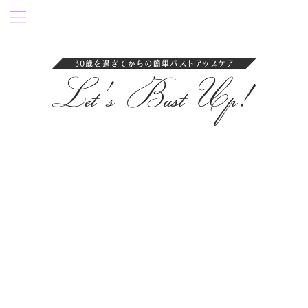
卒乳後35歳過ぎにバストアップ成功！育乳ブラ・ナイトブラを紹介。