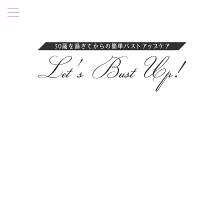
卒乳後35歳過ぎにバストアップ成功！育乳ブラ・ナイトブラを紹介。