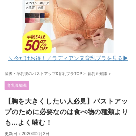
＼今だけお得！／ラディアンヌ育乳ブラを見る▶︎
産後・卒乳後のバストアップ&育乳ブラTOP
>
育乳豆知識
>
育乳豆知識
【胸を大きくしたい人必見】バストアッ
プのために必要なのは食べ物の種類より
も...よく噛む！
更新日：
2020年2月2日