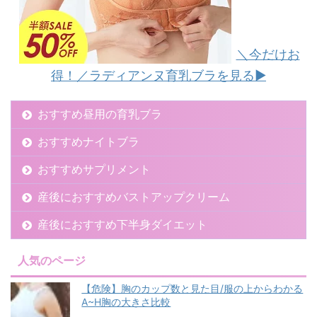
＼今だけお
得！／ラディアンヌ育乳ブラを見る▶︎
おすすめ昼用の育乳ブラ
おすすめナイトブラ
おすすめサプリメント
産後におすすめバストアップクリーム
産後におすすめ下半身ダイエット
人気のページ
【危険】胸のカップ数と見た目/服の上からわかる
A~H胸の大きさ比較