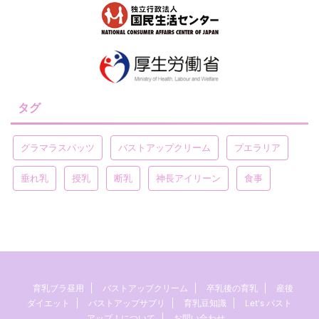
タグ
グラマラスパッツ
バストアップクリーム
プエラリア
垂れ乳
授乳
断乳
神長アイリーン
食事
育乳ブラ昼用
バストアップクリーム
卒乳後の育乳
産後
ダイエット
バストアップサプリ
育乳豆知識
Let's バスト
アップ！について
お問い合わせ