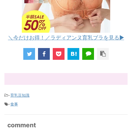
＼今だけお得！／ラディアンヌ育乳ブラを見る▶︎
-
育乳豆知識
-
食事
comment