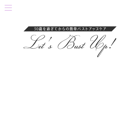
卒乳後35歳過ぎにバストアップ成功！育乳ブラ・ナイトブラを紹介。