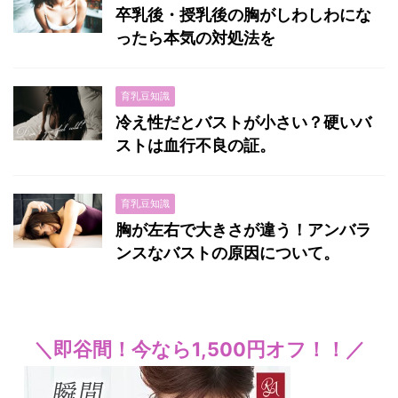
卒乳後・授乳後の胸がしわしわにな
ったら本気の対処法を
育乳豆知識
冷え性だとバストが小さい？硬いバ
ストは血行不良の証。
育乳豆知識
胸が左右で大きさが違う！アンバラ
ンスなバストの原因について。
＼即谷間！今なら1,500円オフ！！／