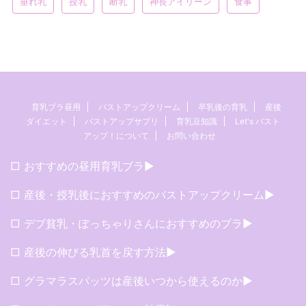
垂れ乳
授乳
断乳
神長アイリーン
食事
育乳ブラ昼用
バストアップクリーム
卒乳後の育乳
産後
ダイエット
バストアップサプリ
育乳豆知識
Let's バスト
アップ！について
お問い合わせ
□ おすすめの昼用育乳ブラ▶︎
□ 産後・授乳後におすすめのバストアップクリーム▶︎
□ デブ貧乳・ぽっちゃりさんにおすすめのブラ▶︎
□ 産後の伸びる乳首を戻す方法▶︎
□ グラマラスパッツは産後いつから使えるのか▶︎