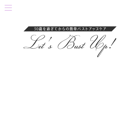
卒乳後35歳過ぎにバストアップ成功！育乳ブラ・ナイトブラを紹介。