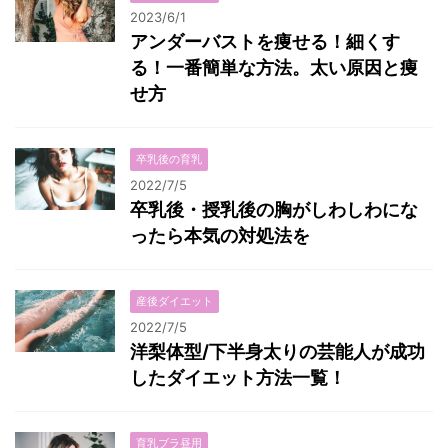
2023/6/1
アンダーバストを痩せる！細くす
る！一番簡単な方法。太い原因と痩
せ方
卒乳後の育乳
2022/7/5
卒乳後・授乳後の胸がしわしわにな
ったら本気の対処法を
産後ダイエット
2022/7/5
洋梨体型/下半身太りの芸能人が成功
したダイエット方法一覧！
育乳ブラ昼用