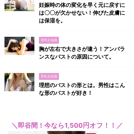
妊娠時の体の変化を早く元に戻すに
は〇〇が欠かせない！伸びた皮膚に
は保湿を。
育乳豆知識
胸が左右で大きさが違う！アンバラ
ンスなバストの原因について。
育乳豆知識
理想のバストの形とは。男性はこん
な形のバストが好き！
＼即谷間！今なら1,500円オフ！！／